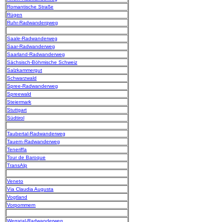
Romantische Straße
Rügen
Ruhr-Radwanderqweg
Saale-Radwanderweg
Saar-Radwanderweg
Saarland-Radwanderweg
Sächsisch-Böhmische Schweiz
Salzkammergut
Schwarzwald
Spree-Radwanderweg
Spreewald
Steiermark
Stuttgart
Südtirol
Taubertal-Radwanderweg
Tauern-Radwanderweg
Teneriffa
Tour de Baroque
TransAlp
Veneto
Via Claudia Augusta
Vogtland
Vorpommern
Werratal-Radwanderweg