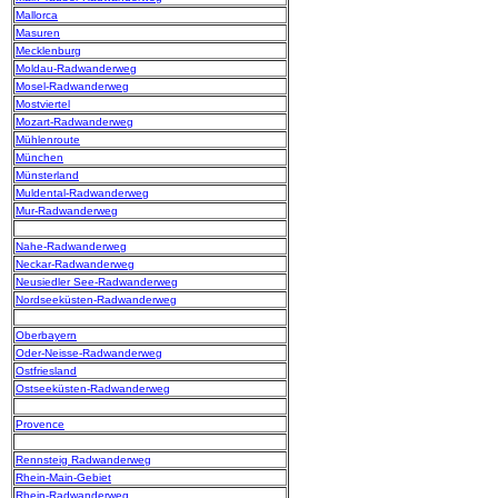
Mallorca
Masuren
Mecklenburg
Moldau-Radwanderweg
Mosel-Radwanderweg
Mostviertel
Mozart-Radwanderweg
Mühlenroute
München
Münsterland
Muldental-Radwanderweg
Mur-Radwanderweg
Nahe-Radwanderweg
Neckar-Radwanderweg
Neusiedler See-Radwanderweg
Nordseeküsten-Radwanderweg
Oberbayern
Oder-Neisse-Radwanderweg
Ostfriesland
Ostseeküsten-Radwanderweg
Provence
Rennsteig Radwanderweg
Rhein-Main-Gebiet
Rhein-Radwanderweg