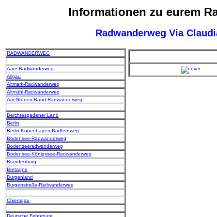
Informationen zu eurem 
Radwanderweg Via Claudi
RADWANDERWEG
Aare-Radwanderweg
Allgäu
Altmark-Radwanderweg
Altmühl-Radwanderweg
Am Grünen Band Radwanderweg
Berchtesgadener Land
Berlin
Berlin-Kopenhagen Radfernweg
Bodensee-Radwanderweg
Bodenseeradwanderweg
Bodensee-Königssee-Radwanderweg
Brandenburg
Bretagne
Burgenland
Burgenstraße-Radwanderweg
Chiemgau
Deutsche Fehnroute