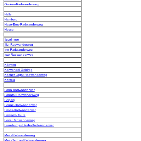
Gurken-Radwanderweg
Halle
Hamburg
Hase-Ems-Radwanderweg
Hessen
Ijsselmeer
Iller Radwanderweg
Inn Radwanderweg
Isar Radwanderweg
Kärnten
Karwendel-Gebirge
Kocher-Jagst-Radwanderweg
Korsika
Lahn-Radwanderweg
Lahntal Radwanderweg
Leipzig
Lenne-Radwanderweg
Limes-Radwanderweg
Limfjord-Route
Loire Radwanderweg
Lüneburger-Heide-Radwanderweg
Main-Radwanderweg
Main-Tauber-Radwanderweg