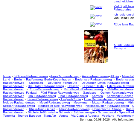
ganzheitliches
Viel Spaß bei
Fahrradfahren
Ich radle um d
von Heinz Hel
Rübe lernt Rad
Ausdauertrain
Radsport
home
-
5-Flüsse-Radwanderweg
-
Aare-Radwanderweg
-
Aareradwanderweg
-
Allgäu
-
Altmark
Land
-
Berlin
-
Radfernweg Berlin-Kopenhagen
-
Bodensee-Radwanderweg
-
Bodenseera
Radwanderweg
-
Chiemgau
-
Deutsche Fehnroute
-
Deutscher Limes Radwanderweg
-
Radwanderweg
-
Drei Täler Radwanderweg
-
Dresden
-
Dübener Heide
-
Ederauen-Radwan
Radwanderweg
-
Enns-Radwanderweg
-
Enz-Nagold-Radwanderweg
-
Erft-Radwanderwe
Radwanderweg Fuldatal
-
Fünf-Flüsse-Radwanderweg
-
Gardasee
-
Gurken-Radwanderweg
Radwanderweg
-
Inn Radwanderweg
-
Isar Radwanderweg
-
Kärnten
-
Karwendel-Gebirge
Radwanderweg
-
Limes-Radwanderweg
-
Limfjord-Route
-
Loire Radwanderweg
-
Lüneburger
Moldau-Radwanderweg
-
Mosel-Radwanderweg
-
Mostviertel
-
Mozart-Radwanderweg
-
Mühl
Neckar-Radwanderweg
-
Neusiedler See-Radwanderweg
-
Nordseeküsten-Radwanderweg
-
O
Radwanderweg
-
Rhein-Main-Gebiet
-
Rhein-Radwanderweg
-
Romantische Straße
-
Ruhr
Radwanderweg
-
Sächsisch-Böhmische Schweiz
-
Salzkammergut
-
Schwarzwald
-
Spree-Ra
Teneriffa
-
Tour de Baroque
-
TransAlp
-
Veneto
-
Via Claudia Augusta
-
Vogtland
-
Vorpommer
Sonntag, 09.08.2026 | Alle Informati