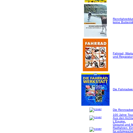
Rennfahrerblut
keine Buttermil
Fahrrad, Wart
und Reparatur
Die Fahrradwer
Die Rennradwer
100 Jahre Tou
Aus den Archi
L'Equipe.
Gesund und fi
Radfahren. Ei
für erfolgreich