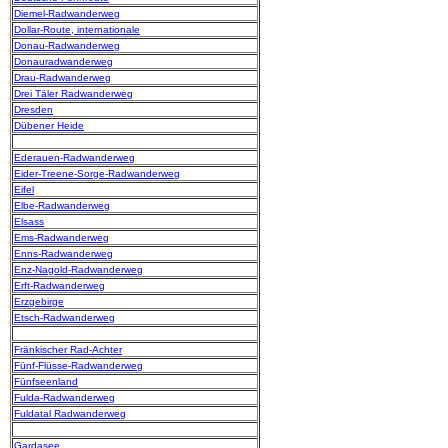
Diemel-Radwanderweg
Dollar-Route, internationale
Donau-Radwanderweg
Donauradwanderweg
Drau-Radwanderweg
Drei Täler Radwanderweg
Dresden
Dübener Heide
Ederauen-Radwanderweg
Eider-Treene-Sorge-Radwanderweg
Eifel
Elbe-Radwanderweg
Elsass
Ems-Radwanderweg
Enns-Radwanderweg
Enz-Nagold-Radwanderweg
Erft-Radwanderweg
Erzgebirge
Etsch-Radwanderweg
Fränkischer Rad-Achter
Fünf-Flüsse-Radwanderweg
Fünfseenland
Fulda-Radwanderweg
Fuldatal Radwanderweg
Gardasee