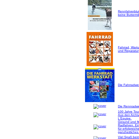
Rennfahrerblut
keine Buttermil
Fahrrad, Wart
und Reparatur
Die Fahrradwer
Die Rennradwer
100 Jahre Tou
Aus den Archi
L'Equipe.
Gesund und fi
Radfahren. Ei
für erfolgreich
ganzheitliches
Viel Spaß bei