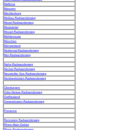
Mallorca
Masuren
Mecklenburg
Moldau-Radwanderweg
Mosel-Radwanderweg
Mostviertel
Mozart-Radwanderweg
Mühlenroute
München
Münsterland
Muldental-Radwanderweg
Mur-Radwanderweg
Nahe-Radwanderweg
Neckar-Radwanderweg
Neusiedler See-Radwanderweg
Nordseeküsten-Radwanderweg
Oberbayern
Oder-Neisse-Radwanderweg
Ostfriesland
Ostseeküsten-Radwanderweg
Provence
Rennsteig Radwanderweg
Rhein-Main-Gebiet
Rhein-Radwanderweg