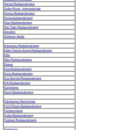
Diemel-Radwanderweg
Dollar-Route, internationale
Donau-Radwanderweg
Donauradwanderweg
Drau-Radwanderweg
Drei Täler Radwanderweg
Dresden
Dübener Heide
Ederauen-Radwanderweg
Eider-Treene-Sorge-Radwanderweg
Eifel
Elbe-Radwanderweg
Elsass
Ems-Radwanderweg
Enns-Radwanderweg
Enz-Nagold-Radwanderweg
Erft-Radwanderweg
Erzgebirge
Etsch-Radwanderweg
Fränkischer Rad-Achter
Fünf-Flüsse-Radwanderweg
Fünfseenland
Fulda-Radwanderweg
Fuldatal Radwanderweg
Gardasee