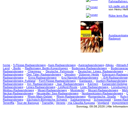
Fahrradfahren
Ich radle um d
von Heinz Hel
Rübe lernt Rad
Ausdauertrain
Radsport
home
-
5-Flüsse-Radwanderweg
-
Aare-Radwanderweg
-
Aareradwanderweg
-
Allgäu
-
Altmark
Land
-
Berlin
-
Radfernweg Berlin-Kopenhagen
-
Bodensee-Radwanderweg
-
Bodenseera
Radwanderweg
-
Chiemgau
-
Deutsche Fehnroute
-
Deutscher Limes Radwanderweg
-
Radwanderweg
-
Drei Täler Radwanderweg
-
Dresden
-
Dübener Heide
-
Ederauen-Radwan
Radwanderweg
-
Enns-Radwanderweg
-
Enz-Nagold-Radwanderweg
-
Erft-Radwanderwe
Radwanderweg Fuldatal
-
Fünf-Flüsse-Radwanderweg
-
Gardasee
-
Gurken-Radwanderweg
Radwanderweg
-
Inn Radwanderweg
-
Isar Radwanderweg
-
Kärnten
-
Karwendel-Gebirge
Radwanderweg
-
Limes-Radwanderweg
-
Limfjord-Route
-
Loire Radwanderweg
-
Lüneburger
Moldau-Radwanderweg
-
Mosel-Radwanderweg
-
Mostviertel
-
Mozart-Radwanderweg
-
Mühl
Neckar-Radwanderweg
-
Neusiedler See-Radwanderweg
-
Nordseeküsten-Radwanderweg
-
O
Radwanderweg
-
Rhein-Main-Gebiet
-
Rhein-Radwanderweg
-
Romantische Straße
-
Ruhr
Radwanderweg
-
Sächsisch-Böhmische Schweiz
-
Salzkammergut
-
Schwarzwald
-
Spree-Ra
Teneriffa
-
Tour de Baroque
-
TransAlp
-
Veneto
-
Via Claudia Augusta
-
Vogtland
-
Vorpommer
Sonntag, 09.08.2026 | Alle Informati