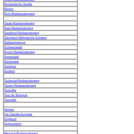
Romantische Straße
Rügen
Ruhr-Radwanderqweg
Saale-Radwanderweg
Saar-Radwanderweg
Saarland-Radwanderweg
Sächsisch-Böhmische Schweiz
Salzkammergut
Schwarzwald
Spree-Radwanderweg
Spreewald
Steiermark
Stuttgart
Südtirol
Taubertal-Radwanderweg
Tauern-Radwanderweg
Teneriffa
Tour de Baroque
TransAlp
Veneto
Via Claudia Augusta
Vogtland
Vorpommern
Werratal-Radwanderweg