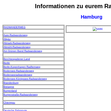
Informationen zu eurem 
Hamburg
RADWANDERWEG
Aare-Radwanderweg
Allgäu
Altmark-Radwanderweg
Altmühl-Radwanderweg
Am Grünen Band Radwanderweg
Berchtesgadener Land
Berlin
Berlin-Kopenhagen Radfernweg
Bodensee-Radwanderweg
Bodenseeradwanderweg
Bodensee-Königssee-Radwanderweg
Brandenburg
Bretagne
Burgenland
Burgenstraße-Radwanderweg
Chiemgau
Deutsche Fehnroute