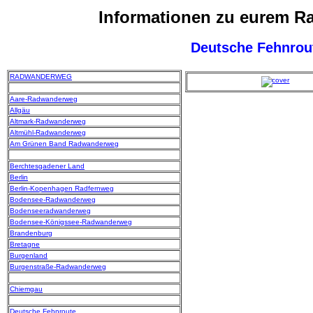
Informationen zu eurem 
Deutsche Fehnrou
RADWANDERWEG
Aare-Radwanderweg
Allgäu
Altmark-Radwanderweg
Altmühl-Radwanderweg
Am Grünen Band Radwanderweg
Berchtesgadener Land
Berlin
Berlin-Kopenhagen Radfernweg
Bodensee-Radwanderweg
Bodenseeradwanderweg
Bodensee-Königssee-Radwanderweg
Brandenburg
Bretagne
Burgenland
Burgenstraße-Radwanderweg
Chiemgau
Deutsche Fehnroute