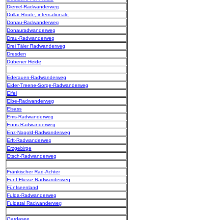
Diemel-Radwanderweg
Dollar-Route, internationale
Donau-Radwanderweg
Donauradwanderweg
Drau-Radwanderweg
Drei Täler Radwanderweg
Dresden
Dübener Heide
Ederauen-Radwanderweg
Eider-Treene-Sorge-Radwanderweg
Eifel
Elbe-Radwanderweg
Elsass
Ems-Radwanderweg
Enns-Radwanderweg
Enz-Nagold-Radwanderweg
Erft-Radwanderweg
Erzgebirge
Etsch-Radwanderweg
Fränkischer Rad-Achter
Fünf-Flüsse-Radwanderweg
Fünfseenland
Fulda-Radwanderweg
Fuldatal Radwanderweg
Gardasee