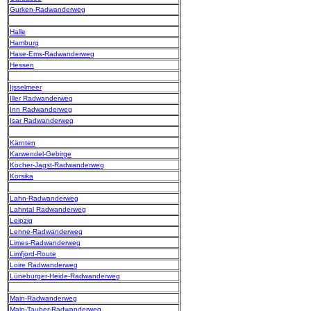
Gurken-Radwanderweg
Halle
Hamburg
Hase-Ems-Radwanderweg
Hessen
Ijsselmeer
Iller Radwanderweg
Inn Radwanderweg
Isar Radwanderweg
Kärnten
Karwendel-Gebirge
Kocher-Jagst-Radwanderweg
Korsika
Lahn-Radwanderweg
Lahntal Radwanderweg
Leipzig
Lenne-Radwanderweg
Limes-Radwanderweg
Limfjord-Route
Loire Radwanderweg
Lüneburger-Heide-Radwanderweg
Main-Radwanderweg
Main-Tauber-Radwanderweg