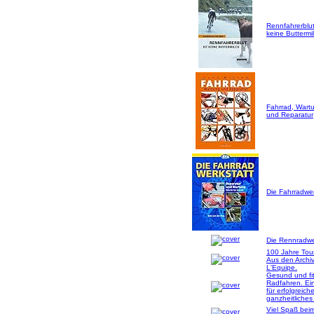
Rennfahrerblut
keine Buttermil
Fahrrad, Wart
und Reparatur
Die Fahrradwer
Die Rennradwer
100 Jahre Tou
Aus den Archi
L'Equipe.
Gesund und fi
Radfahren. Ei
für erfolgreich
ganzheitliches
Viel Spaß bei