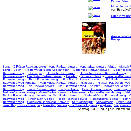
Fahrradfahren
Ich radle um d
von Heinz Hel
Rübe lernt Rad
Ausdauertrain
Radsport
home
-
5-Flüsse-Radwanderweg
-
Aare-Radwanderweg
-
Aareradwanderweg
-
Allgäu
-
Altmark
Land
-
Berlin
-
Radfernweg Berlin-Kopenhagen
-
Bodensee-Radwanderweg
-
Bodenseera
Radwanderweg
-
Chiemgau
-
Deutsche Fehnroute
-
Deutscher Limes Radwanderweg
-
Radwanderweg
-
Drei Täler Radwanderweg
-
Dresden
-
Dübener Heide
-
Ederauen-Radwan
Radwanderweg
-
Enns-Radwanderweg
-
Enz-Nagold-Radwanderweg
-
Erft-Radwanderwe
Radwanderweg Fuldatal
-
Fünf-Flüsse-Radwanderweg
-
Gardasee
-
Gurken-Radwanderweg
Radwanderweg
-
Inn Radwanderweg
-
Isar Radwanderweg
-
Kärnten
-
Karwendel-Gebirge
Radwanderweg
-
Limes-Radwanderweg
-
Limfjord-Route
-
Loire Radwanderweg
-
Lüneburger
Moldau-Radwanderweg
-
Mosel-Radwanderweg
-
Mostviertel
-
Mozart-Radwanderweg
-
Mühl
Neckar-Radwanderweg
-
Neusiedler See-Radwanderweg
-
Nordseeküsten-Radwanderweg
-
O
Radwanderweg
-
Rhein-Main-Gebiet
-
Rhein-Radwanderweg
-
Romantische Straße
-
Ruhr
Radwanderweg
-
Sächsisch-Böhmische Schweiz
-
Salzkammergut
-
Schwarzwald
-
Spree-Ra
Teneriffa
-
Tour de Baroque
-
TransAlp
-
Veneto
-
Via Claudia Augusta
-
Vogtland
-
Vorpommer
Samstag, 08.08.2026 | Alle Informati