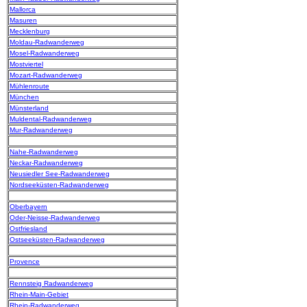
Mallorca
Masuren
Mecklenburg
Moldau-Radwanderweg
Mosel-Radwanderweg
Mostviertel
Mozart-Radwanderweg
Mühlenroute
München
Münsterland
Muldental-Radwanderweg
Mur-Radwanderweg
Nahe-Radwanderweg
Neckar-Radwanderweg
Neusiedler See-Radwanderweg
Nordseeküsten-Radwanderweg
Oberbayern
Oder-Neisse-Radwanderweg
Ostfriesland
Ostseeküsten-Radwanderweg
Provence
Rennsteig Radwanderweg
Rhein-Main-Gebiet
Rhein-Radwanderweg