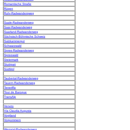
Romantische Straße
Rügen
Ruhr-Radwanderqweg
Saale-Radwanderweg
Saar-Radwanderweg
Saarland-Radwanderweg
Sächsisch-Böhmische Schweiz
Salzkammergut
Schwarzwald
Spree-Radwanderweg
Spreewald
Steiermark
Stuttgart
Südtirol
Taubertal-Radwanderweg
Tauern-Radwanderweg
Teneriffa
Tour de Baroque
TransAlp
Veneto
Via Claudia Augusta
Vogtland
Vorpommern
Werratal-Radwanderweg