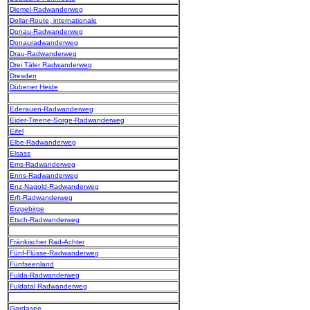
Diemel-Radwanderweg
Dollar-Route, internationale
Donau-Radwanderweg
Donauradwanderweg
Drau-Radwanderweg
Drei Täler Radwanderweg
Dresden
Dübener Heide
Ederauen-Radwanderweg
Eider-Treene-Sorge-Radwanderweg
Eifel
Elbe-Radwanderweg
Elsass
Ems-Radwanderweg
Enns-Radwanderweg
Enz-Nagold-Radwanderweg
Erft-Radwanderweg
Erzgebirge
Etsch-Radwanderweg
Fränkischer Rad-Achter
Fünf-Flüsse-Radwanderweg
Fünfseenland
Fulda-Radwanderweg
Fuldatal Radwanderweg
Gardasee