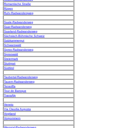
Romantische Straße
Rügen
Ruhr-Radwanderqweg
Saale-Radwanderweg
Saar-Radwanderweg
Saarland-Radwanderweg
Sächsisch-Böhmische Schweiz
Salzkammergut
Schwarzwald
Spree-Radwanderweg
Spreewald
Steiermark
Stuttgart
Südtirol
Taubertal-Radwanderweg
Tauern-Radwanderweg
Teneriffa
Tour de Baroque
TransAlp
Veneto
Via Claudia Augusta
Vogtland
Vorpommern
Werratal-Radwanderweg