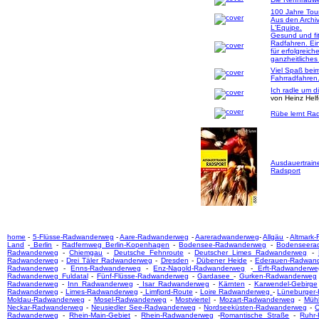
100 Jahre Tou
Aus den Archi
L'Equipe.
Gesund und fi
Radfahren. Ei
für erfolgreich
ganzheitliches
Viel Spaß bei
Fahrradfahren
Ich radle um d
von Heinz Hel
Rübe lernt Rad
Ausdauertrain
Radsport
home
-
5-Flüsse-Radwanderweg
-
Aare-Radwanderweg
-
Aareradwanderweg
-
Allgäu
-
Altmark
Land
-
Berlin
-
Radfernweg Berlin-Kopenhagen
-
Bodensee-Radwanderweg
-
Bodenseera
Radwanderweg
-
Chiemgau
-
Deutsche Fehnroute
-
Deutscher Limes Radwanderweg
-
Radwanderweg
-
Drei Täler Radwanderweg
-
Dresden
-
Dübener Heide
-
Ederauen-Radwan
Radwanderweg
-
Enns-Radwanderweg
-
Enz-Nagold-Radwanderweg
-
Erft-Radwanderwe
Radwanderweg Fuldatal
-
Fünf-Flüsse-Radwanderweg
-
Gardasee
-
Gurken-Radwanderweg
Radwanderweg
-
Inn Radwanderweg
-
Isar Radwanderweg
-
Kärnten
-
Karwendel-Gebirge
Radwanderweg
-
Limes-Radwanderweg
-
Limfjord-Route
-
Loire Radwanderweg
-
Lüneburger
Moldau-Radwanderweg
-
Mosel-Radwanderweg
-
Mostviertel
-
Mozart-Radwanderweg
-
Mühl
Neckar-Radwanderweg
-
Neusiedler See-Radwanderweg
-
Nordseeküsten-Radwanderweg
-
O
Radwanderweg
-
Rhein-Main-Gebiet
-
Rhein-Radwanderweg
-
Romantische Straße
-
Ruhr