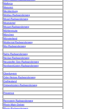
Mallorca
Masuren
Mecklenburg
Moldau-Radwanderweg
Mosel-Radwanderweg
Mostviertel
Mozart-Radwanderweg
Mühlenroute
München
Münsterland
Muldental-Radwanderweg
Mur-Radwanderweg
Nahe-Radwanderweg
Neckar-Radwanderweg
Neusiedler See-Radwanderweg
Nordseeküsten-Radwanderweg
Oberbayern
Oder-Neisse-Radwanderweg
Ostfriesland
Ostseeküsten-Radwanderweg
Provence
Rennsteig Radwanderweg
Rhein-Main-Gebiet
Rhein-Radwanderweg