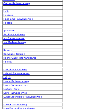
Gurken-Radwanderweg
Halle
Hamburg
Hase-Ems-Radwanderweg
Hessen
Ijsselmeer
Iller Radwanderweg
Inn Radwanderweg
Isar Radwanderweg
Kärnten
Karwendel-Gebirge
Kocher-Jagst-Radwanderweg
Korsika
Lahn-Radwanderweg
Lahntal Radwanderweg
Leipzig
Lenne-Radwanderweg
Limes-Radwanderweg
Limfjord-Route
Loire Radwanderweg
Lüneburger-Heide-Radwanderweg
Main-Radwanderweg
Main-Tauber-Radwanderweg