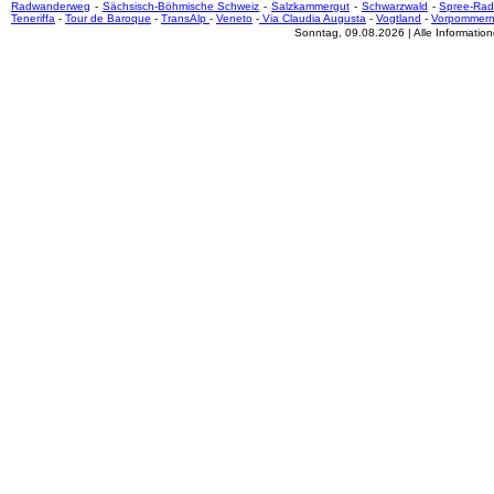
Radwanderweg
-
Sächsisch-Böhmische Schweiz
-
Salzkammergut
-
Schwarzwald
-
Spree-Ra
Teneriffa
-
Tour de Baroque
-
TransAlp
-
Veneto
-
Via Claudia Augusta
-
Vogtland
-
Vorpommer
Sonntag, 09.08.2026 | Alle Informati