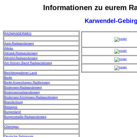
Informationen zu eurem 
Karwendel-Gebir
RADWANDERWEG
Aare-Radwanderweg
Allgäu
Altmark-Radwanderweg
Altmühl-Radwanderweg
Am Grünen Band Radwanderweg
Berchtesgadener Land
Berlin
Berlin-Kopenhagen Radfernweg
Bodensee-Radwanderweg
Bodenseeradwanderweg
Bodensee-Königssee-Radwanderweg
Brandenburg
Bretagne
Burgenland
Burgenstraße-Radwanderweg
Chiemgau
Deutsche Fehnroute