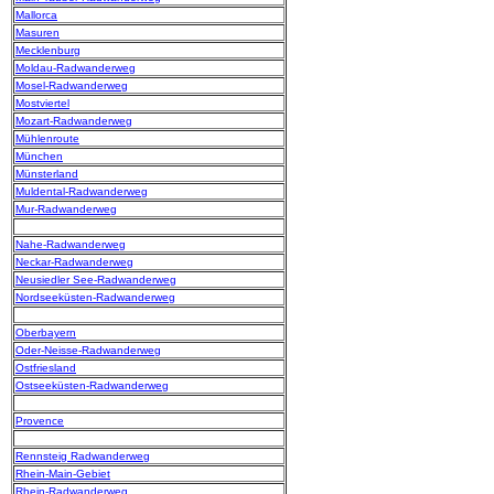
Mallorca
Masuren
Mecklenburg
Moldau-Radwanderweg
Mosel-Radwanderweg
Mostviertel
Mozart-Radwanderweg
Mühlenroute
München
Münsterland
Muldental-Radwanderweg
Mur-Radwanderweg
Nahe-Radwanderweg
Neckar-Radwanderweg
Neusiedler See-Radwanderweg
Nordseeküsten-Radwanderweg
Oberbayern
Oder-Neisse-Radwanderweg
Ostfriesland
Ostseeküsten-Radwanderweg
Provence
Rennsteig Radwanderweg
Rhein-Main-Gebiet
Rhein-Radwanderweg