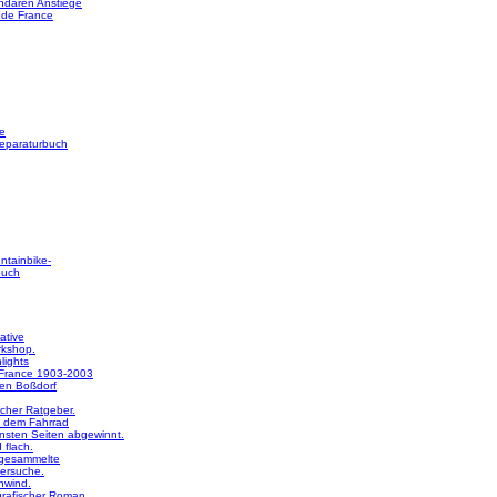
ndären Anstiege
 de France
e
reparaturbuch
ntainbike-
buch
ative
rkshop.
lights
 France 1903-2003
en Boßdorf
licher Ratgeber.
 dem Fahrrad
nsten Seiten abgewinnt.
 flach.
 gesammelte
ersuche.
nwind.
rafischer Roman.