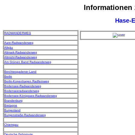
Informationen
Hase-
RADWANDERWEG
Aare-Radwanderweg
Allgäu
Altmark-Radwanderweg
Altmühl-Radwanderweg
Am Grünen Band Radwanderweg
Berchtesgadener Land
Berlin
Berlin-Kopenhagen Radfernweg
Bodensee-Radwanderweg
Bodenseeradwanderweg
Bodensee-Königssee-Radwanderweg
Brandenburg
Bretagne
Burgenland
Burgenstraße-Radwanderweg
Chiemgau
Deutsche Fehnroute