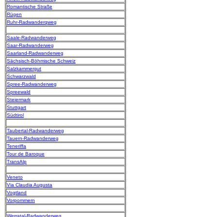
Romantische Straße
Rügen
Ruhr-Radwanderqweg
Saale-Radwanderweg
Saar-Radwanderweg
Saarland-Radwanderweg
Sächsisch-Böhmische Schweiz
Salzkammergut
Schwarzwald
Spree-Radwanderweg
Spreewald
Steiermark
Stuttgart
Südtirol
Taubertal-Radwanderweg
Tauern-Radwanderweg
Teneriffa
Tour de Baroque
TransAlp
Veneto
Via Claudia Augusta
Vogtland
Vorpommern
Werratal-Radwanderweg