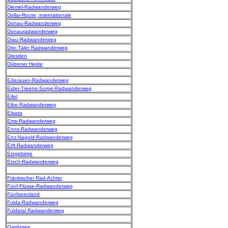
Diemel-Radwanderweg
Dollar-Route, internationale
Donau-Radwanderweg
Donauradwanderweg
Drau-Radwanderweg
Drei Täler Radwanderweg
Dresden
Dübener Heide
Ederauen-Radwanderweg
Eider-Treene-Sorge-Radwanderweg
Eifel
Elbe-Radwanderweg
Elsass
Ems-Radwanderweg
Enns-Radwanderweg
Enz-Nagold-Radwanderweg
Erft-Radwanderweg
Erzgebirge
Etsch-Radwanderweg
Fränkischer Rad-Achter
Fünf-Flüsse-Radwanderweg
Fünfseenland
Fulda-Radwanderweg
Fuldatal Radwanderweg
Gardasee