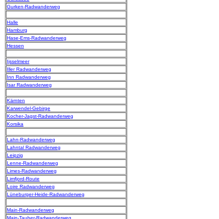
Gurken-Radwanderweg
Halle
Hamburg
Hase-Ems-Radwanderweg
Hessen
Ijsselmeer
Iller Radwanderweg
Inn Radwanderweg
Isar Radwanderweg
Kärnten
Karwendel-Gebirge
Kocher-Jagst-Radwanderweg
Korsika
Lahn-Radwanderweg
Lahntal Radwanderweg
Leipzig
Lenne-Radwanderweg
Limes-Radwanderweg
Limfjord-Route
Loire Radwanderweg
Lüneburger-Heide-Radwanderweg
Main-Radwanderweg
Main-Tauber-Radwanderweg