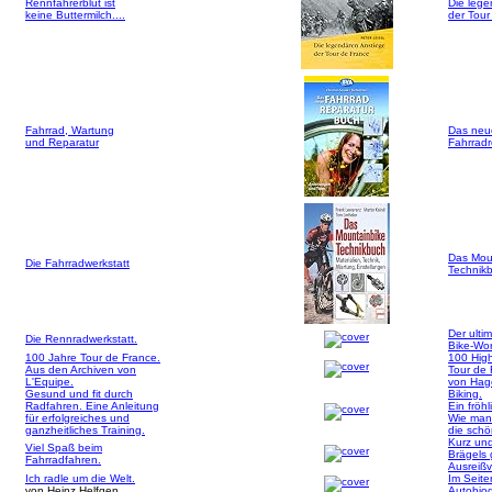
Rennfahrerblut ist
Die lege
keine Buttermilch....
der Tour
Fahrrad, Wartung
Das neu
und Reparatur
Fahrrad
Das Mou
Die Fahrradwerkstatt
Technik
Der ultim
Die Rennradwerkstatt.
Bike-Wo
100 Jahre Tour de France.
100 High
Aus den Archiven von
Tour de
L'Equipe.
von Hag
Gesund und fit durch
Biking.
Radfahren. Eine Anleitung
Ein fröh
für erfolgreiches und
Wie man
ganzheitliches Training.
die schö
Kurz und
Viel Spaß beim
Brägels
Fahrradfahren.
Ausreißv
Ich radle um die Welt.
Im Seite
von Heinz Helfgen
Autobiog